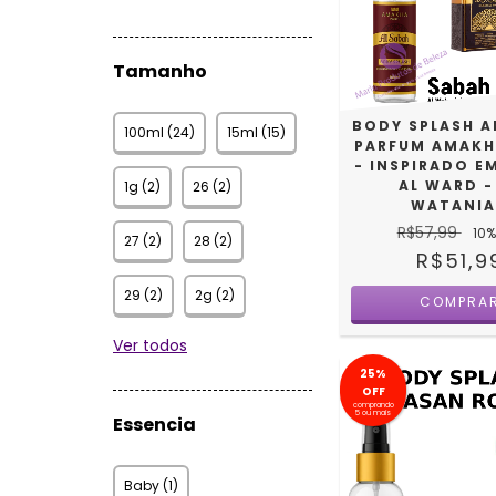
Tamanho
BODY SPLASH A
100ml (24)
15ml (15)
PARFUM AMAKH
- INSPIRADO E
AL WARD -
1g (2)
26 (2)
WATANI
R$57,99
10
%
27 (2)
28 (2)
R$51,9
29 (2)
2g (2)
COMPRA
Ver todos
25%
OFF
comprando
5 ou mais
Essencia
Baby (1)