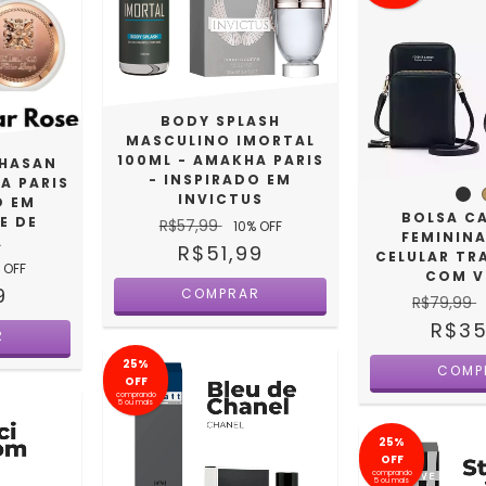
BODY SPLASH
MASCULINO IMORTAL
100ML - AMAKHA PARIS
 HASAN
- INSPIRADO EM
A PARIS
INVICTUS
O EM
BOLSA C
E DE
R$57,99
10
% OFF
FEMININ
A
R$51,99
CELULAR TR
 OFF
COM V
9
COMPRAR
R$79,99
R$35
R
25%
COMP
OFF
comprando
5 ou mais
25%
OFF
comprando
5 ou mais