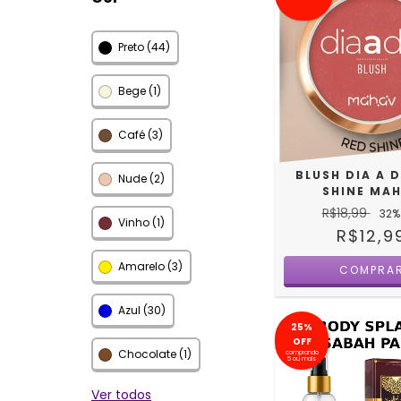
Preto (44)
Bege (1)
Café (3)
BLUSH DIA A D
Nude (2)
SHINE MA
R$18,99
32
%
Vinho (1)
R$12,9
Amarelo (3)
Azul (30)
25%
OFF
Chocolate (1)
comprando
5 ou mais
Ver todos