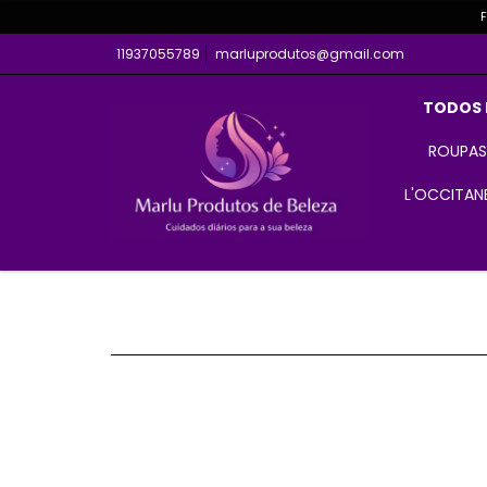
F
11937055789
marluprodutos@gmail.com
TODOS
ROUPAS
L'OCCITANE