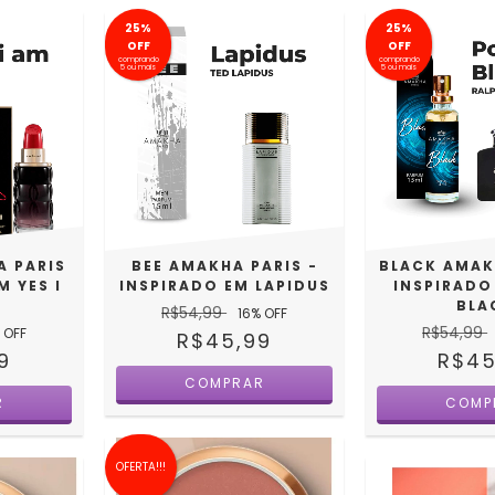
25%
25%
OFF
OFF
comprando
comprando
5 ou mais
5 ou mais
A PARIS
BEE AMAKHA PARIS -
BLACK AMAK
M YES I
INSPIRADO EM LAPIDUS
INSPIRADO
BLA
R$54,99
16
% OFF
R$54,99
 OFF
R$45,99
9
R$45
OFERTA!!!