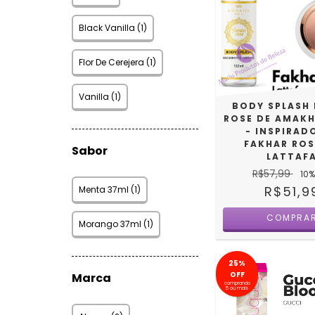
Black Vanilla (1)
Flor De Cerejera (1)
Vanilla (1)
BODY SPLASH
ROSE DE AMAKH
- INSPIRAD
FAKHAR ROS
Sabor
LATTAF
R$57,99
10
%
R$51,9
Menta 37ml (1)
COMPRA
Morango 37ml (1)
25%
OFF
Marca
comprando
5 ou mais