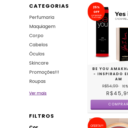
CATEGORIAS
25%
OFF
Perfumaria
comprando
5 ou mais
Maquiagem
Corpo
Cabelos
Óculos
Skincare
BE YOU AMAKH
Promoções!!!
- INSPIRADO E
AM
Roupas
R$54,99
16
%
R$45,9
Ver mais
FILTROS
OFERTA!!!
Cor