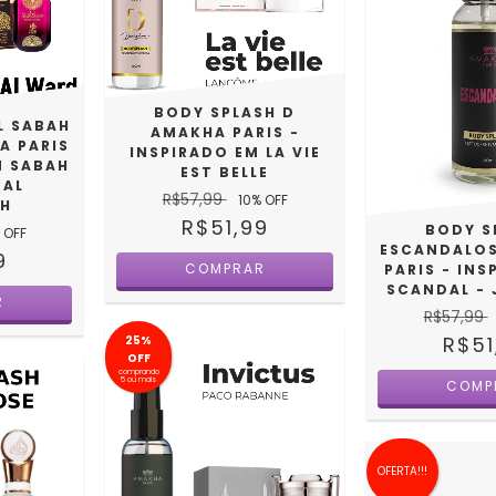
BODY SPLASH D
L SABAH
AMAKHA PARIS -
A PARIS
INSPIRADO EM LA VIE
M SABAH
EST BELLE
 AL
R$57,99
10
% OFF
AH
R$51,99
BODY S
 OFF
ESCANDALO
9
COMPRAR
PARIS - IN
SCANDAL - 
R
R$57,99
R$51
25%
OFF
comprando
5 ou mais
COMP
OFERTA!!!