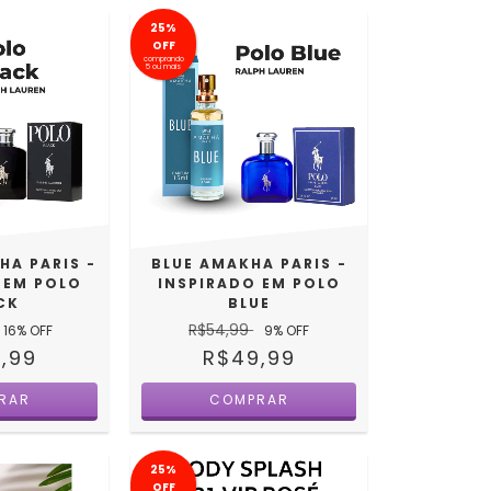
25%
OFF
comprando
5 ou mais
HA PARIS -
BLUE AMAKHA PARIS -
 EM POLO
INSPIRADO EM POLO
CK
BLUE
R$54,99
16
% OFF
9
% OFF
,99
R$49,99
25%
OFF