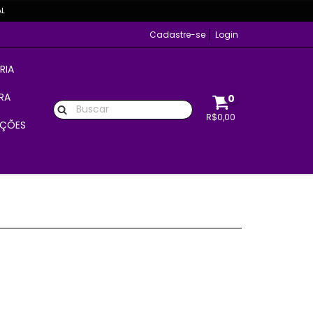
AL
Cadastre-se
Login
RIA
RA
0
R$0,00
ÇÕES