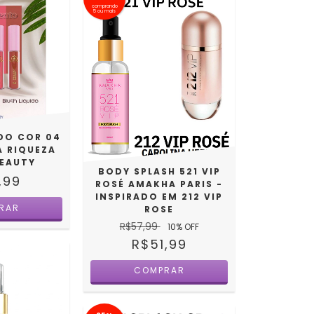
comprando
5 ou mais
IDO COR 04
A RIQUEZA
BEAUTY
BODY SPLASH 521 VIP
,99
ROSÉ AMAKHA PARIS -
INSPIRADO EM 212 VIP
ROSE
R$57,99
10
% OFF
R$51,99
COMPRAR