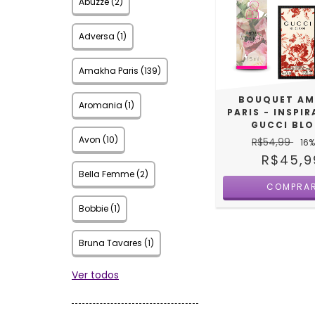
Abuzze (2)
Adversa (1)
Amakha Paris (139)
BOUQUET AM
Aromania (1)
PARIS - INSPI
GUCCI BL
Avon (10)
R$54,99
16
%
R$45,9
Bella Femme (2)
Bobbie (1)
Bruna Tavares (1)
Ver todos