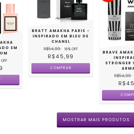
BRATT AMAKHA PARIS -
INSPIRADO EM BLEU DE
CHANEL
AKHA
RADO EM
R$54,99
16
% OFF
BRAVE AMAK
OOM
R$45,99
INSPIR
 OFF
STRONGER 
9
ARM
R$54,99
R$45
MOSTRAR MAIS PRODUTOS