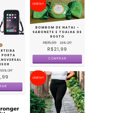
OFERTA!!!
BOMBOM DE NATAL -
SABONETE E TOALHA DE
ROSTO
R$35,99
39
% OFF
R$21,99
ARTEIRA
A PORTA
ANSVERSAL
ISOR
55
% OFF
,99
OFERTA!!!
RAR