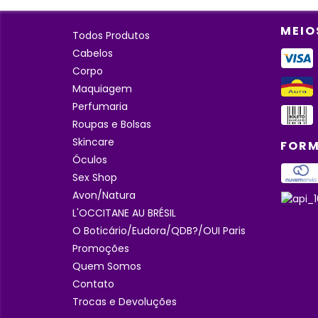
MEIO
Todos Produtos
Cabelos
Corpo
Maquiagem
Perfumaria
Roupas e Bolsas
Skincare
FORM
Óculos
Sex Shop
Avon/Natura
L'OCCITANE AU BRÉSIL
O Boticário/Eudora/QDB?/OUI Paris
Promoções
Quem Somos
Contato
Trocas e Devoluções