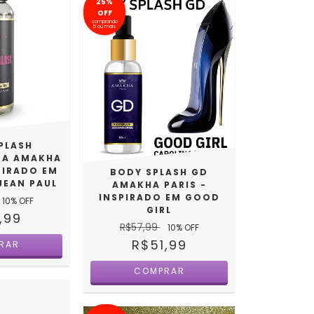
25%
OFF
comprando
5 ou mais
PLASH
SA AMAKHA
SPIRADO EM
BODY SPLASH GD
JEAN PAUL
AMAKHA PARIS -
INSPIRADO EM GOOD
10
% OFF
GIRL
,99
R$57,99
10
% OFF
R$51,99
RAR
COMPRAR