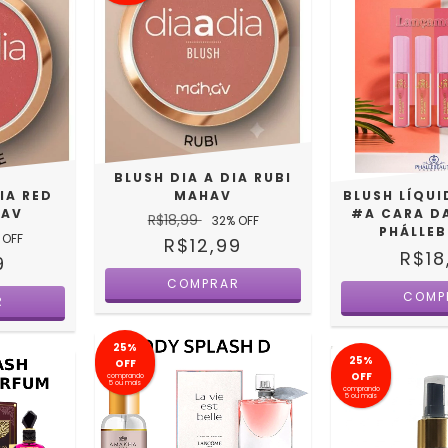
BLUSH DIA A DIA RUBI
IA RED
MAHAV
BLUSH LÍQU
HAV
#A CARA D
R$18,99
32
% OFF
PHÁLLE
 OFF
R$12,99
R$18
9
25%
25%
OFF
OFF
comprando
5 ou mais
comprando
5 ou mais