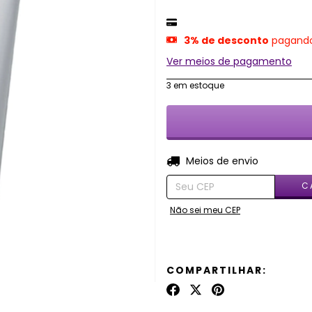
3% de desconto
pagando
Ver meios de pagamento
3
em estoque
Entregas para o CEP:
Meios de envio
C
Não sei meu CEP
COMPARTILHAR: